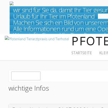
wir sind für Sie da, damit Ihr Tier gesu
Kleintierpraxis
Weiterlesen
Urlaub für Ihr Tier im Pfotenland
Tierhotel
Weiterlesen
Machen Sie sich ein Bild von unsere
Behandlungen für Kleintiere
Weiterlesen
Alle Informationen rund um eine Ope
Operationen beim Kleintier
Weiterlesen
Was wir für Sie und Ihr Tier alles mac
Leistungsangebot der Kleinti
Weiterlesen
PFOT
STARTSEITE
KLEI
wichtige Infos