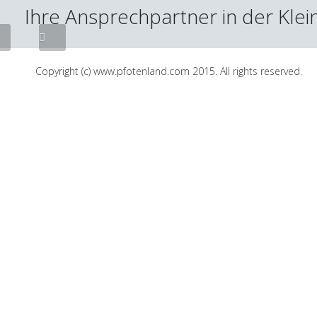
Tierarzt
Ihre Ansprechpartner in der Klein
Copyright (c) www.pfotenland.com 2015. All rights reserved.