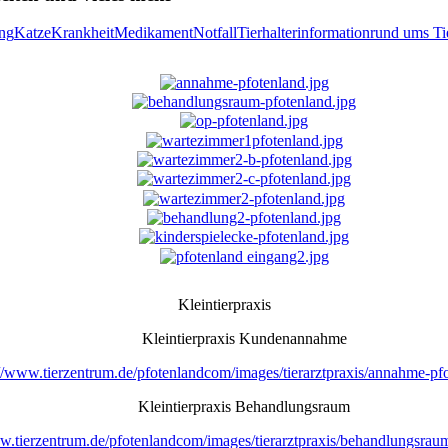
ng
Katze
Krankheit
Medikament
Notfall
Tierhalterinformation
rund ums Ti
Kleintierpraxis
Kleintierpraxis Kundenannahme
://www.tierzentrum.de/pfotenlandcom/images/tierarztpraxis/annahme-pf
Kleintierpraxis Behandlungsraum
w.tierzentrum.de/pfotenlandcom/images/tierarztpraxis/behandlungsrau