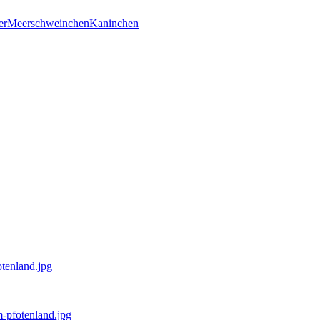
er
Meerschweinchen
Kaninchen
otenland.jpg
m-pfotenland.jpg