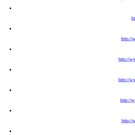
h
http://
http://w
http://w
http://
http:/