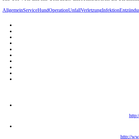
Allgemein
Service
Hund
Operation
Unfall
Verletzung
Infektion
Entzündu
http
http://ww