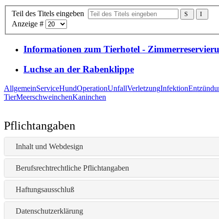
Teil des Titels eingeben
Anzeige #
Informationen zum Tierhotel - Zimmerreservierun
Luchse an der Rabenklippe
Allgemein
Service
Hund
Operation
Unfall
Verletzung
Infektion
Entzündu
Tier
Meerschweinchen
Kaninchen
Pflichtangaben
Inhalt und Webdesign
Berufsrechtrechtliche Pflichtangaben
Haftungsausschluß
Datenschutzerklärung