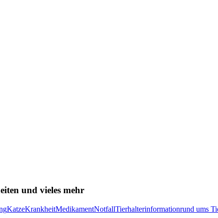
eiten und vieles mehr
ng
Katze
Krankheit
Medikament
Notfall
Tierhalterinformation
rund ums Ti