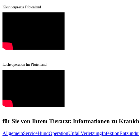
Kleintierpraxis Pfotenland
Luchsoperation im Pfotenland
für Sie von Ihrem Tierarzt: Informationen zu Krankh
Allgemein
Service
Hund
Operation
Unfall
Verletzung
Infektion
Entzündu