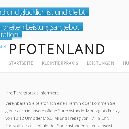
nd und glücklich ist und bleibt
m breiten Leistungsangebot
ration
hen
erpraxis
PFOTENLAND
STARTSEITE
KLEINTIERPRAXIS
LEISTUNGEN
HU
Ihre Tierarztpraxis informiert:
Vereinbaren Sie telefonisch einen Termin oder kommen Sie
gerne auch in unsere offene Sprechstunde: Montag bis Freitag
von 10-12 Uhr oder Mo,Di,Mi und Freitag von 17-19 Uhr.
Für Notfälle ausserhalb der Sprechstundenzeiten verweist