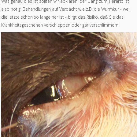
Was genau dies ist sollten wir abklären, der Gang zum Tierarzt ist
also nötig. Behandlungen auf Verdacht wie z.B. die Wurmkur - weil
die letzte schon so lange her ist - birgt das Risiko, daß Sie das
Krankheitsgeschehen verschleppen oder gar verschlimmern.