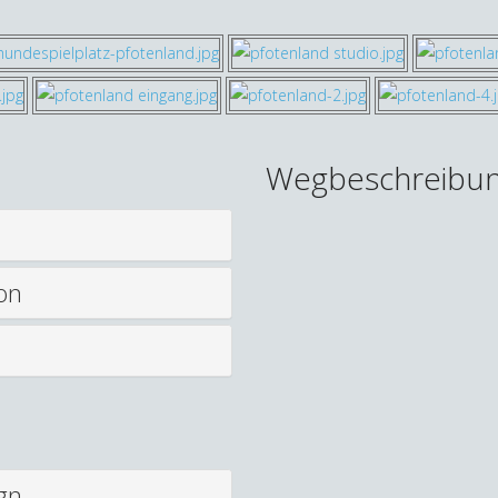
Wegbeschreibu
fon
gn