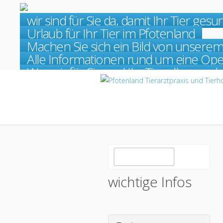
wir sind für Sie da, damit Ihr Tier gesu
Kleintierpraxis
Weiterlesen
Urlaub für Ihr Tier im Pfotenland
Tierhotel
Weiterlesen
Machen Sie sich ein Bild von unsere
Behandlungen für Kleintiere
Weiterlesen
Alle Informationen rund um eine Ope
Operationen beim Kleintier
Weiterlesen
Was wir für Sie und Ihr Tier alles mac
Leistungsangebot der Kleinti
Weiterlesen
wichtige Infos