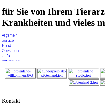
für Sie von Ihrem Tierarz
Krankheiten und vieles 
Allgemein
Service
Hund
Operation
Unfall
Verletzung
Infektion
Entzündung
Katze
Krankheit
Medikament
Notfall
Tierhalterinformation
Kontakt
rund ums Tier