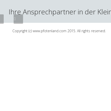
Went
Ihre Ansprechpartner in der Klein
Tierarzt
Copyright (c) www.pfotenland.com 2015. All rights reserved.