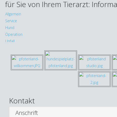
für Sie von Ihrem Tierarzt: Infor
Allgemein
Service
Hund
Operation
Unfall
Verletzung
Infektion
Entzündung
Katze
Krankheit
Medikament
Notfall
Tierhalterinformation
Kontakt
rund ums Tier
Meerschweinchen
Anschrift
Kaninchen