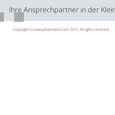
Tierarzt
Ihre Ansprechpartner in der Klein
Copyright (c) www.pfotenland.com 2015. All rights reserved.