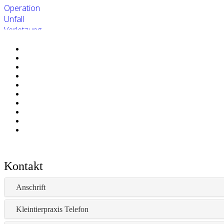
Operation
Unfall
Verletzung
Infektion
Entzündung
Katze
Krankheit
Medikament
Notfall
Tierhalterinformation
rund ums Tier
Meerschweinchen
Kaninchen
Kontakt
Anschrift
Kleintierpraxis Telefon