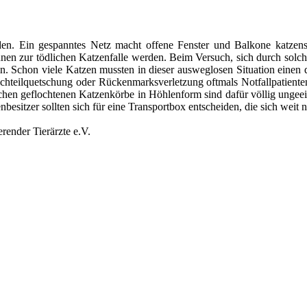
den. Ein gespanntes Netz macht offene Fenster und Balkone katzensic
 können zur tödlichen Katzenfalle werden. Beim Versuch, sich durch solc
in. Schon viele Katzen mussten in dieser ausweglosen Situation einen
chteilquetschung oder Rückenmarksverletzung oftmals Notfallpatienten i
ischen geflochtenen Katzenkörbe in Höhlenform sind dafür völlig unge
esitzer sollten sich für eine Transportbox entscheiden, die sich weit n
render Tierärzte e.V.