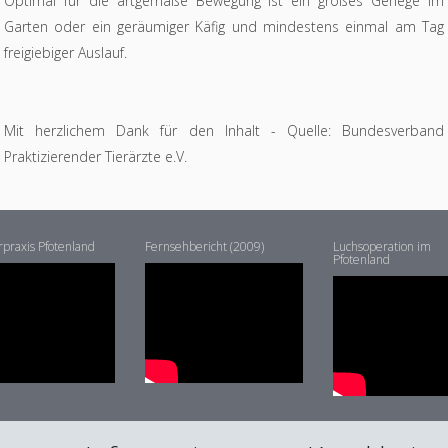
Optimal für die artgemäße Bewegung ist ein großes Gehege im
Garten oder ein geräumiger Käfig und mindestens einmal am Tag
freigiebiger Auslauf.
Mit herzlichem Dank für den Inhalt - Quelle: Bundesverband
Praktizierender Tierärzte e.V.
rpraxis Pfotenland
Fernsehbericht (2009)
Luchsoperation im
Pfotenland