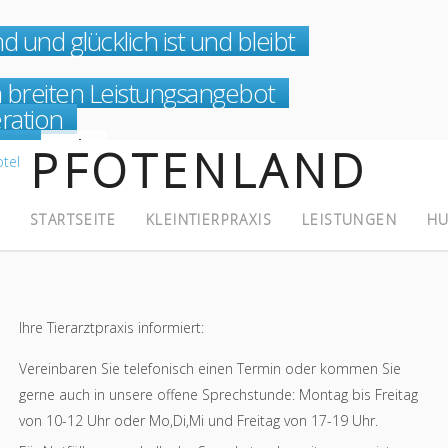
nd und glücklich ist und bleibt
m breiten Leistungsangebot
ration
hen
erpraxis
PFOTENLAND
STARTSEITE
KLEINTIERPRAXIS
LEISTUNGEN
HU
Ihre Tierarztpraxis informiert:
Vereinbaren Sie telefonisch einen Termin oder kommen Sie
gerne auch in unsere offene Sprechstunde: Montag bis Freitag
von 10-12 Uhr oder Mo,Di,Mi und Freitag von 17-19 Uhr.