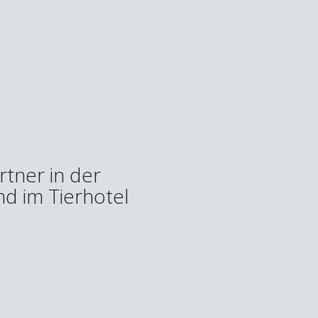
tner in der
nd im Tierhotel