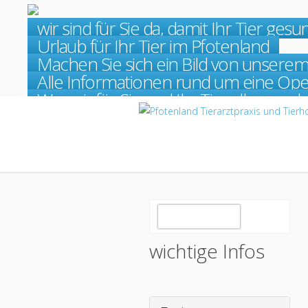
wir sind für Sie da, damit Ihr Tier gesu
Kleintierpraxis
Weiterlesen
Urlaub für Ihr Tier im Pfotenland
Tierhotel
Weiterlesen
Machen Sie sich ein Bild von unsere
Behandlungen für Kleintiere
Weiterlesen
Alle Informationen rund um eine Ope
Operationen beim Kleintier
Weiterlesen
Was wir für Sie und Ihr Tier alles mac
Leistungsangebot der Kleinti
Weiterlesen
wichtige Infos