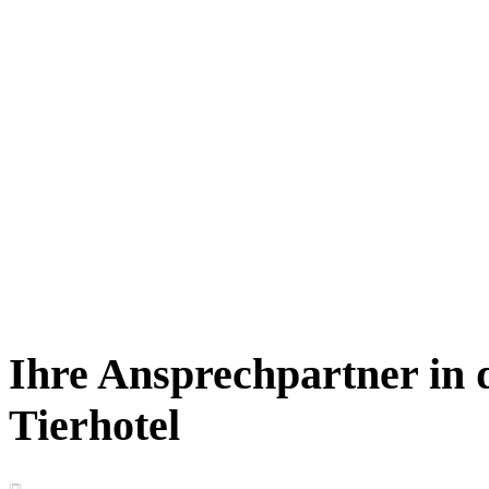
Thomas
Ihre Ansprechpartner in 
Went
Tierarzt
Tierhotel