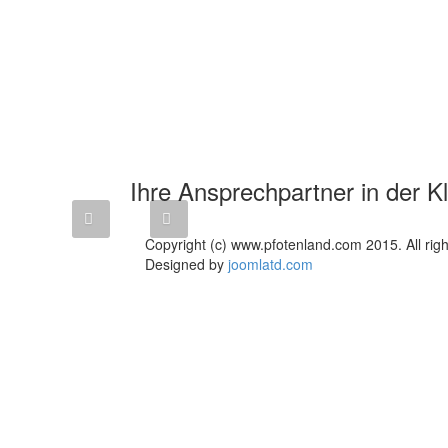
Thomas
Went
Tierarzt
Ihre Ansprechpartner in der Kl
Copyright (c) www.pfotenland.com 2015. All righ
Designed by
joomlatd.com