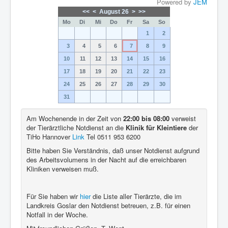
Powered by
JEM
<<
<
August 26
>
>>
Mo
Di
Mi
Do
Fr
Sa
So
1
2
3
4
5
6
7
8
9
10
11
12
13
14
15
16
17
18
19
20
21
22
23
24
25
26
27
28
29
30
31
Am Wochenende in der Zeit von
22:00 bis 08:00
verweist
der Tierärztliche Notdienst an die
Klinik für Kleintiere
der
TiHo Hannover
Link
Tel 0511 953 6200
Bitte haben Sie Verständnis, daß unser Notdienst aufgrund
des Arbeitsvolumens in der Nacht auf die erreichbaren
Kliniken verweisen muß.
Für Sie haben wir
hier
die Liste aller Tierärzte, die im
Landkreis Goslar den Notdienst betreuen, z.B. für einen
Notfall in der Woche.