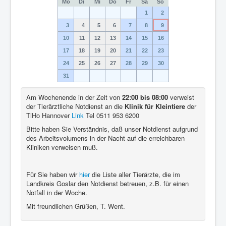
Mo
Di
Mi
Do
Fr
Sa
So
1
2
3
4
5
6
7
8
9
10
11
12
13
14
15
16
17
18
19
20
21
22
23
24
25
26
27
28
29
30
31
Am Wochenende in der Zeit von
22:00 bis 08:00
verweist
der Tierärztliche Notdienst an die
Klinik für Kleintiere
der
TiHo Hannover
Link
Tel 0511 953 6200
Bitte haben Sie Verständnis, daß unser Notdienst aufgrund
des Arbeitsvolumens in der Nacht auf die erreichbaren
Kliniken verweisen muß.
Für Sie haben wir
hier
die Liste aller Tierärzte, die im
Landkreis Goslar den Notdienst betreuen, z.B. für einen
Notfall in der Woche.
Mit freundlichen Grüßen, T. Went.