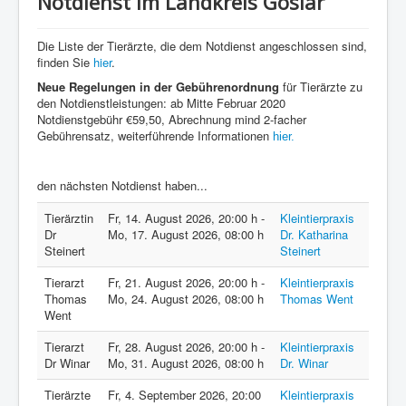
Notdienst im Landkreis Goslar
Die Liste der Tierärzte, die dem Notdienst angeschlossen sind,
finden Sie
hier
.
Neue Regelungen in der Gebührenordnung
für Tierärzte zu
den Notdienstleistungen: ab Mitte Februar 2020
Notdienstgebühr €59,50, Abrechnung mind 2-facher
Gebührensatz, weiterführende Informationen
hier.
den nächsten Notdienst haben...
Tierärztin
Fr, 14. August 2026
,
20:00 h
-
Kleintierpraxis
Dr
Mo, 17. August 2026
,
08:00 h
Dr. Katharina
Steinert
Steinert
Tierarzt
Fr, 21. August 2026
,
20:00 h
-
Kleintierpraxis
Thomas
Mo, 24. August 2026
,
08:00 h
Thomas Went
Went
Tierarzt
Fr, 28. August 2026
,
20:00 h
-
Kleintierpraxis
Dr Winar
Mo, 31. August 2026
,
08:00 h
Dr. Winar
Tierärzte
Fr, 4. September 2026
,
20:00
Kleintierpraxis