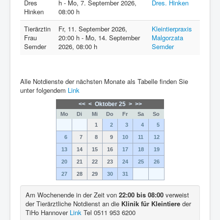
Dres
h
-
Mo, 7. September 2026
,
Dres. Hinken
Hinken
08:00 h
Tierärztin
Fr, 11. September 2026
,
Kleintierpraxis
Frau
20:00 h
-
Mo, 14. September
Malgorzata
Semder
2026
,
08:00 h
Semder
Alle Notdienste der nächsten Monate als Tabelle finden Sie
unter folgendem
Link
<<
<
Oktober 25
>
>>
Mo
Di
Mi
Do
Fr
Sa
So
1
2
3
4
5
6
7
8
9
10
11
12
13
14
15
16
17
18
19
20
21
22
23
24
25
26
27
28
29
30
31
Am Wochenende in der Zeit von
22:00 bis 08:00
verweist
der Tierärztliche Notdienst an die
Klinik für Kleintiere
der
TiHo Hannover
Link
Tel 0511 953 6200