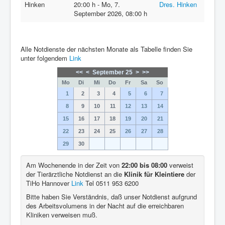
Hinken
20:00 h
-
Mo, 7.
Dres. Hinken
September 2026
,
08:00 h
Alle Notdienste der nächsten Monate als Tabelle finden Sie
unter folgendem
Link
<<
<
September 25
>
>>
Mo
Di
Mi
Do
Fr
Sa
So
1
2
3
4
5
6
7
8
9
10
11
12
13
14
15
16
17
18
19
20
21
22
23
24
25
26
27
28
29
30
Am Wochenende in der Zeit von
22:00 bis 08:00
verweist
der Tierärztliche Notdienst an die
Klinik für Kleintiere
der
TiHo Hannover
Link
Tel 0511 953 6200
Bitte haben Sie Verständnis, daß unser Notdienst aufgrund
des Arbeitsvolumens in der Nacht auf die erreichbaren
Kliniken verweisen muß.