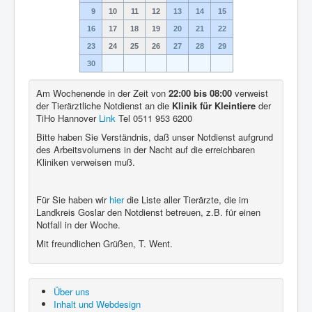
9
10
11
12
13
14
15
16
17
18
19
20
21
22
23
24
25
26
27
28
29
30
Am Wochenende in der Zeit von
22:00 bis 08:00
verweist
der Tierärztliche Notdienst an die
Klinik für Kleintiere
der
TiHo Hannover
Link
Tel 0511 953 6200
Bitte haben Sie Verständnis, daß unser Notdienst aufgrund
des Arbeitsvolumens in der Nacht auf die erreichbaren
Kliniken verweisen muß.
Für Sie haben wir
hier
die Liste aller Tierärzte, die im
Landkreis Goslar den Notdienst betreuen, z.B. für einen
Notfall in der Woche.
Mit freundlichen Grüßen, T. Went.
Über uns
Inhalt und Webdesign