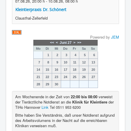
07.08.26
,
20:00 h
-
10.08.26
,
08:00 h
Kleintierpraxis Dr. Schönert
Clausthal-Zellerfeld
Powered by
JEM
<<
<
Juni 27
>
>>
Mo
Di
Mi
Do
Fr
Sa
So
1
2
3
4
5
6
7
8
9
10
11
12
13
14
15
16
17
18
19
20
21
22
23
24
25
26
27
28
29
30
Am Wochenende in der Zeit von
22:00 bis 08:00
verweist
der Tierärztliche Notdienst an die
Klinik für Kleintiere
der
TiHo Hannover
Link
Tel 0511 953 6200
Bitte haben Sie Verständnis, daß unser Notdienst aufgrund
des Arbeitsvolumens in der Nacht auf die erreichbaren
Kliniken verweisen muß.