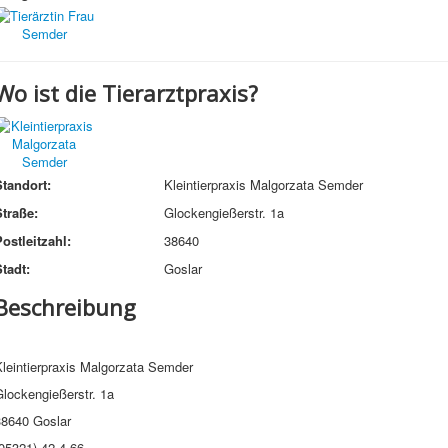
Wo ist die Tierarztpraxis?
Standort:
Kleintierpraxis Malgorzata Semder
Straße:
Glockengießerstr. 1a
ostleitzahl:
38640
tadt:
Goslar
Beschreibung
Kleintierpraxis Malgorzata Semder
lockengießerstr. 1a
38640 Goslar
05321) 42 4 66