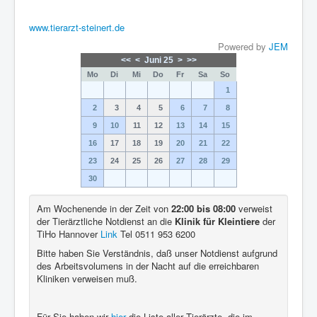
www.tierarzt-steinert.de
Powered by
JEM
<<
<
Juni 25
>
>>
Mo
Di
Mi
Do
Fr
Sa
So
1
2
3
4
5
6
7
8
9
10
11
12
13
14
15
16
17
18
19
20
21
22
23
24
25
26
27
28
29
30
Am Wochenende in der Zeit von
22:00 bis 08:00
verweist
der Tierärztliche Notdienst an die
Klinik für Kleintiere
der
TiHo Hannover
Link
Tel 0511 953 6200
Bitte haben Sie Verständnis, daß unser Notdienst aufgrund
des Arbeitsvolumens in der Nacht auf die erreichbaren
Kliniken verweisen muß.
Für Sie haben wir
hier
die Liste aller Tierärzte, die im