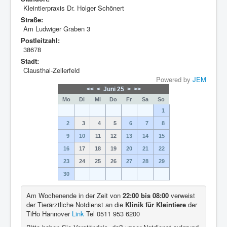
Kleintierpraxis Dr. Holger Schönert
Straße:
Am Ludwiger Graben 3
Postleitzahl:
38678
Stadt:
Clausthal-Zellerfeld
Powered by
JEM
<<
<
Juni 25
>
>>
Mo
Di
Mi
Do
Fr
Sa
So
1
2
3
4
5
6
7
8
9
10
11
12
13
14
15
16
17
18
19
20
21
22
23
24
25
26
27
28
29
30
Am Wochenende in der Zeit von
22:00 bis 08:00
verweist
der Tierärztliche Notdienst an die
Klinik für Kleintiere
der
TiHo Hannover
Link
Tel 0511 953 6200