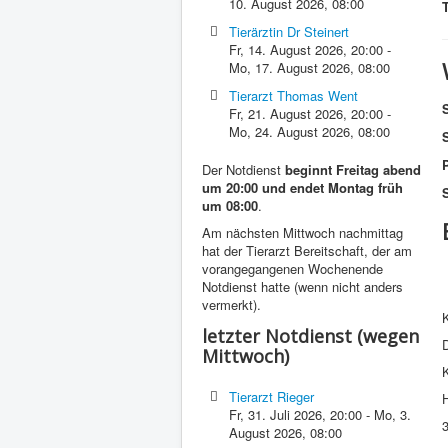
10. August 2026
,
08:00
Tierärztin Dr Steinert
Fr, 14. August 2026
,
20:00
-
Mo, 17. August 2026
,
08:00
Tierarzt Thomas Went
Fr, 21. August 2026
,
20:00
-
Mo, 24. August 2026
,
08:00
P
Der Notdienst
beginnt Freitag abend
um 20:00 und endet Montag früh
S
um 08:00
.
Am nächsten Mittwoch nachmittag
hat der Tierarzt Bereitschaft, der am
vorangegangenen Wochenende
Notdienst hatte (wenn nicht anders
vermerkt).
K
letzter Notdienst (wegen
D
Mittwoch)
K
Tierarzt Rieger
Fr, 31. Juli 2026
,
20:00
-
Mo, 3.
August 2026
,
08:00