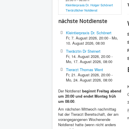
Kleintierpraxis Dr. Holger Schönert
Tierärztlicher Notdienst
nächste Notdienste
Kleintierpraxis Dr. Schönert
Fr, 7. August 2026
,
20:00
-
Mo,
10. August 2026
,
08:00
P
Tierärztin Dr Steinert
Fr, 14. August 2026
,
20:00
-
S
Mo, 17. August 2026
,
08:00
Tierarzt Thomas Went
Fr, 21. August 2026
,
20:00
-
Mo, 24. August 2026
,
08:00
K
Der Notdienst
beginnt Freitag abend
um 20:00 und endet Montag früh
um 08:00
.
Am nächsten Mittwoch nachmittag
hat der Tierarzt Bereitschaft, der am
vorangegangenen Wochenende
Notdienst hatte (wenn nicht anders