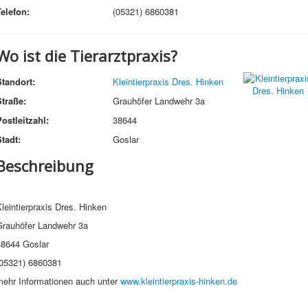
Telefon:
(05321) 6860381
Wo ist die Tierarztpraxis?
Standort:
Kleintierpraxis Dres. Hinken
Straße:
Grauhöfer Landwehr 3a
ostleitzahl:
38644
tadt:
Goslar
Beschreibung
leintierpraxis Dres. Hinken
Grauhöfer Landwehr 3a
38644 Goslar
(05321)
6860381
mehr Informationen auch unter
www.kleintierpraxis-hinken.de