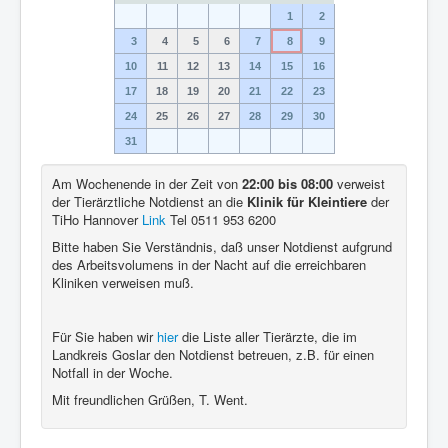
1
2
3
4
5
6
7
8
9
10
11
12
13
14
15
16
17
18
19
20
21
22
23
24
25
26
27
28
29
30
31
Am Wochenende in der Zeit von
22:00 bis 08:00
verweist
der Tierärztliche Notdienst an die
Klinik für Kleintiere
der
TiHo Hannover
Link
Tel 0511 953 6200
Bitte haben Sie Verständnis, daß unser Notdienst aufgrund
des Arbeitsvolumens in der Nacht auf die erreichbaren
Kliniken verweisen muß.
Für Sie haben wir
hier
die Liste aller Tierärzte, die im
Landkreis Goslar den Notdienst betreuen, z.B. für einen
Notfall in der Woche.
Mit freundlichen Grüßen, T. Went.