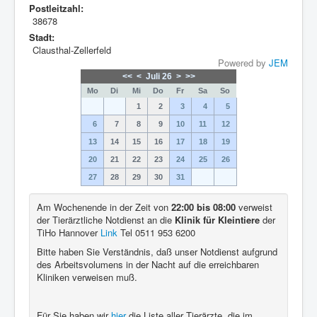
Postleitzahl:
38678
Stadt:
Clausthal-Zellerfeld
Powered by
JEM
<<
<
Juli 26
>
>>
Mo
Di
Mi
Do
Fr
Sa
So
1
2
3
4
5
6
7
8
9
10
11
12
13
14
15
16
17
18
19
20
21
22
23
24
25
26
27
28
29
30
31
Am Wochenende in der Zeit von
22:00 bis 08:00
verweist
der Tierärztliche Notdienst an die
Klinik für Kleintiere
der
TiHo Hannover
Link
Tel 0511 953 6200
Bitte haben Sie Verständnis, daß unser Notdienst aufgrund
des Arbeitsvolumens in der Nacht auf die erreichbaren
Kliniken verweisen muß.
Für Sie haben wir
hier
die Liste aller Tierärzte, die im