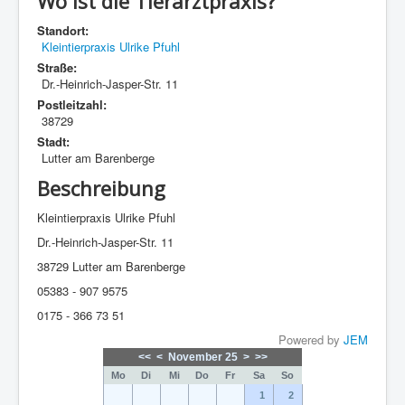
Wo ist die Tierarztpraxis?
Standort:
Kleintierpraxis Ulrike Pfuhl
Straße:
Dr.-Heinrich-Jasper-Str. 11
Postleitzahl:
38729
Stadt:
Lutter am Barenberge
Beschreibung
Kleintierpraxis Ulrike Pfuhl
Dr.-Heinrich-Jasper-Str. 11
38729 Lutter am Barenberge
05383 - 907 9575
0175 - 366 73 51
Powered by
JEM
<<
<
November 25
>
>>
Mo
Di
Mi
Do
Fr
Sa
So
1
2