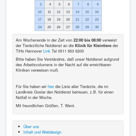
3
4
5
6
7
8
9
10
11
12
13
14
15
16
17
18
19
20
21
22
23
24
25
26
27
28
29
30
Am Wochenende in der Zeit von
22:00 bis 08:00
verweist
der Tierärztliche Notdienst an die
Klinik für Kleintiere
der
TiHo Hannover
Link
Tel 0511 953 6200
Bitte haben Sie Verständnis, daß unser Notdienst aufgrund
des Arbeitsvolumens in der Nacht auf die erreichbaren
Kliniken verweisen muß.
Für Sie haben wir
hier
die Liste aller Tierärzte, die im
Landkreis Goslar den Notdienst betreuen, z.B. für einen
Notfall in der Woche.
Mit freundlichen Grüßen, T. Went.
Über uns
Inhalt und Webdesign