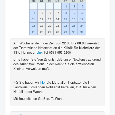
Mo
Di
Mi
Do
Fr
Sa
So
1
2
3
4
5
6
7
8
9
10
11
12
13
14
15
16
17
18
19
20
21
22
23
24
25
26
27
28
29
30
31
Am Wochenende in der Zeit von
22:00 bis 08:00
verweist
der Tierärztliche Notdienst an die
Klinik für Kleintiere
der
TiHo Hannover
Link
Tel 0511 953 6200
Bitte haben Sie Verständnis, daß unser Notdienst aufgrund
des Arbeitsvolumens in der Nacht auf die erreichbaren
Kliniken verweisen muß.
Für Sie haben wir
hier
die Liste aller Tierärzte, die im
Landkreis Goslar den Notdienst betreuen, z.B. für einen
Notfall in der Woche.
Mit freundlichen Grüßen, T. Went.