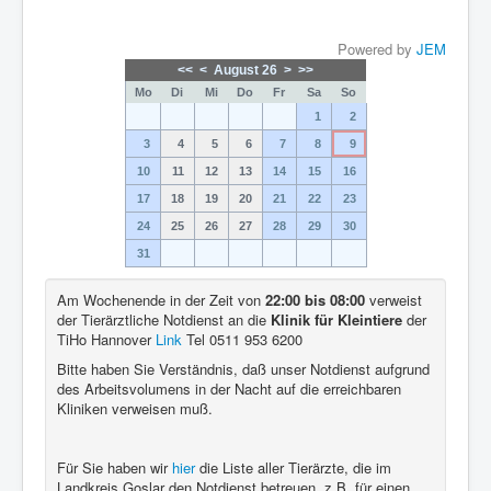
Powered by
JEM
<<
<
August 26
>
>>
Mo
Di
Mi
Do
Fr
Sa
So
1
2
3
4
5
6
7
8
9
10
11
12
13
14
15
16
17
18
19
20
21
22
23
24
25
26
27
28
29
30
31
Am Wochenende in der Zeit von
22:00 bis 08:00
verweist
der Tierärztliche Notdienst an die
Klinik für Kleintiere
der
TiHo Hannover
Link
Tel 0511 953 6200
Bitte haben Sie Verständnis, daß unser Notdienst aufgrund
des Arbeitsvolumens in der Nacht auf die erreichbaren
Kliniken verweisen muß.
Für Sie haben wir
hier
die Liste aller Tierärzte, die im
Landkreis Goslar den Notdienst betreuen, z.B. für einen