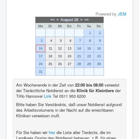
Powered by
JEM
<<
<
August 26
>
>>
Mo
Di
Mi
Do
Fr
Sa
So
1
2
3
4
5
6
7
8
9
10
11
12
13
14
15
16
17
18
19
20
21
22
23
24
25
26
27
28
29
30
31
Am Wochenende in der Zeit von
22:00 bis 08:00
verweist
der Tierärztliche Notdienst an die
Klinik für Kleintiere
der
TiHo Hannover
Link
Tel 0511 953 6200
Bitte haben Sie Verständnis, daß unser Notdienst aufgrund
des Arbeitsvolumens in der Nacht auf die erreichbaren
Kliniken verweisen muß.
Für Sie haben wir
hier
die Liste aller Tierärzte, die im
Landkreis Goslar den Notdienst betreuen, z.B. für einen