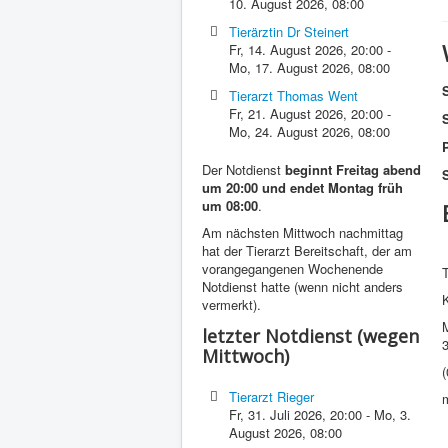
10. August 2026
,
08:00
Tierärztin Dr Steinert
Fr, 14. August 2026
,
20:00
-
Mo, 17. August 2026
,
08:00
Tierarzt Thomas Went
Fr, 21. August 2026
,
20:00
-
Mo, 24. August 2026
,
08:00
P
Der Notdienst
beginnt Freitag abend
S
um 20:00 und endet Montag früh
um 08:00
.
Am nächsten Mittwoch nachmittag
hat der Tierarzt Bereitschaft, der am
vorangegangenen Wochenende
T
Notdienst hatte (wenn nicht anders
vermerkt).
letzter Notdienst (wegen
Mittwoch)
Tierarzt Rieger
Fr, 31. Juli 2026
,
20:00
-
Mo, 3.
August 2026
,
08:00