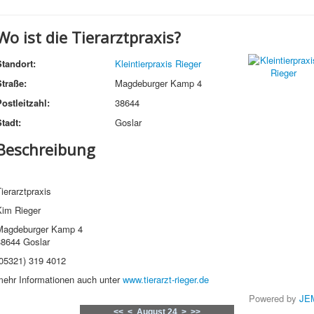
Wo ist die Tierarztpraxis?
Standort:
Kleintierpraxis Rieger
Straße:
Magdeburger Kamp 4
ostleitzahl:
38644
tadt:
Goslar
Beschreibung
ierarztpraxis
Kim Rieger
Magdeburger Kamp 4
38644 Goslar
(05321) 319 4012
mehr Informationen auch unter
www.tierarzt-rieger.de
Powered by
JE
<<
<
August 24
>
>>