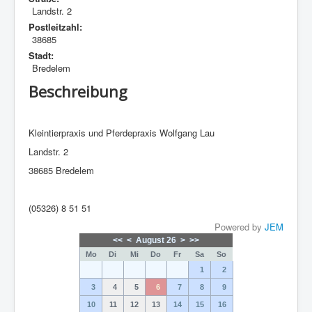
Landstr. 2
Postleitzahl:
38685
Stadt:
Bredelem
Beschreibung
Kleintierpraxis und Pferdepraxis Wolfgang Lau
Landstr. 2
38685 Bredelem
(05326) 8 51 51
Powered by
JEM
<<
<
August 26
>
>>
Mo
Di
Mi
Do
Fr
Sa
So
1
2
3
4
5
6
7
8
9
10
11
12
13
14
15
16