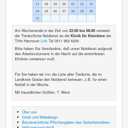
17
18
19
20
21
22
23
24
25
26
27
28
29
30
31
Am Wochenende in der Zeit von
22:00 bis 08:00
verweist
der Tierärztliche Notdienst an die
Klinik für Kleintiere
der
TiHo Hannover
Link
Tel 0511 953 6200
Bitte haben Sie Verständnis, daß unser Notdienst aufgrund
des Arbeitsvolumens in der Nacht auf die erreichbaren
Kliniken verweisen muß.
Für Sie haben wir
hier
die Liste aller Tierärzte, die im
Landkreis Goslar den Notdienst betreuen, z.B. für einen
Notfall in der Woche.
Mit freundlichen Grüßen, T. Went.
Über uns
Inhalt und Webdesign
Berufsrechtliche Pflichtangaben des Seitenbetreibers
Haftungsausschluß