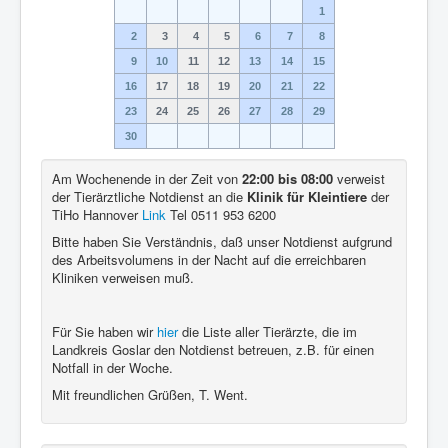
1
2
3
4
5
6
7
8
9
10
11
12
13
14
15
16
17
18
19
20
21
22
23
24
25
26
27
28
29
30
Am Wochenende in der Zeit von
22:00 bis 08:00
verweist
der Tierärztliche Notdienst an die
Klinik für Kleintiere
der
TiHo Hannover
Link
Tel 0511 953 6200
Bitte haben Sie Verständnis, daß unser Notdienst aufgrund
des Arbeitsvolumens in der Nacht auf die erreichbaren
Kliniken verweisen muß.
Für Sie haben wir
hier
die Liste aller Tierärzte, die im
Landkreis Goslar den Notdienst betreuen, z.B. für einen
Notfall in der Woche.
Mit freundlichen Grüßen, T. Went.