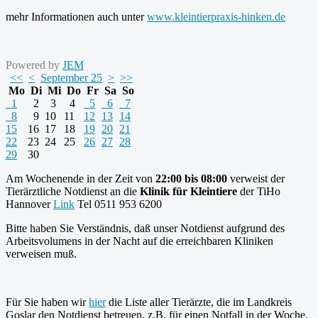
mehr Informationen auch unter
www.kleintierpraxis-hinken.de
Powered by
JEM
<<
<
September 25
>
>>
Mo
Di
Mi
Do
Fr
Sa
So
1
2
3
4
5
6
7
8
9
10
11
12
13
14
15
16
17
18
19
20
21
22
23
24
25
26
27
28
29
30
Am Wochenende in der Zeit von
22:00 bis 08:00
verweist der
Tierärztliche Notdienst an die
Klinik für Kleintiere
der TiHo
Hannover
Link
Tel 0511 953 6200
Bitte haben Sie Verständnis, daß unser Notdienst aufgrund des
Arbeitsvolumens in der Nacht auf die erreichbaren Kliniken
verweisen muß.
Für Sie haben wir
hier
die Liste aller Tierärzte, die im Landkreis
Goslar den Notdienst betreuen, z.B. für einen Notfall in der Woche.