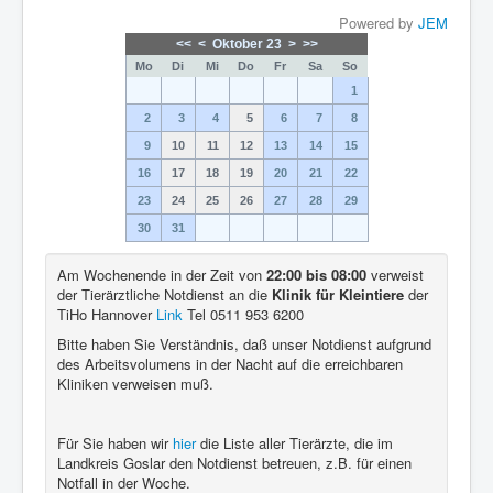
Powered by
JEM
<<
<
Oktober 23
>
>>
Mo
Di
Mi
Do
Fr
Sa
So
1
2
3
4
5
6
7
8
9
10
11
12
13
14
15
16
17
18
19
20
21
22
23
24
25
26
27
28
29
30
31
Am Wochenende in der Zeit von
22:00 bis 08:00
verweist
der Tierärztliche Notdienst an die
Klinik für Kleintiere
der
TiHo Hannover
Link
Tel 0511 953 6200
Bitte haben Sie Verständnis, daß unser Notdienst aufgrund
des Arbeitsvolumens in der Nacht auf die erreichbaren
Kliniken verweisen muß.
Für Sie haben wir
hier
die Liste aller Tierärzte, die im
Landkreis Goslar den Notdienst betreuen, z.B. für einen
Notfall in der Woche.