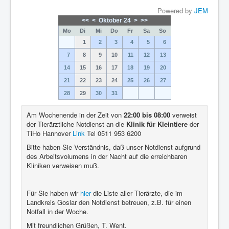
Powered by
JEM
<<
<
Oktober 24
>
>>
Mo
Di
Mi
Do
Fr
Sa
So
1
2
3
4
5
6
7
8
9
10
11
12
13
14
15
16
17
18
19
20
21
22
23
24
25
26
27
28
29
30
31
Am Wochenende in der Zeit von
22:00 bis 08:00
verweist
der Tierärztliche Notdienst an die
Klinik für Kleintiere
der
TiHo Hannover
Link
Tel 0511 953 6200
Bitte haben Sie Verständnis, daß unser Notdienst aufgrund
des Arbeitsvolumens in der Nacht auf die erreichbaren
Kliniken verweisen muß.
Für Sie haben wir
hier
die Liste aller Tierärzte, die im
Landkreis Goslar den Notdienst betreuen, z.B. für einen
Notfall in der Woche.
Mit freundlichen Grüßen, T. Went.