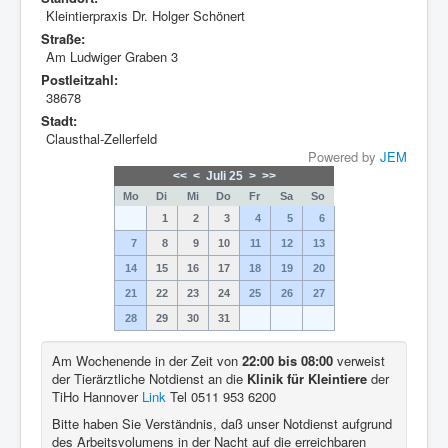
Kleintierpraxis Dr. Holger Schönert
Straße:
Am Ludwiger Graben 3
Postleitzahl:
38678
Stadt:
Clausthal-Zellerfeld
Powered by
JEM
<<
<
Juli 25
>
>>
Mo
Di
Mi
Do
Fr
Sa
So
1
2
3
4
5
6
7
8
9
10
11
12
13
14
15
16
17
18
19
20
21
22
23
24
25
26
27
28
29
30
31
Am Wochenende in der Zeit von
22:00 bis 08:00
verweist
der Tierärztliche Notdienst an die
Klinik für Kleintiere
der
TiHo Hannover
Link
Tel 0511 953 6200
Bitte haben Sie Verständnis, daß unser Notdienst aufgrund
des Arbeitsvolumens in der Nacht auf die erreichbaren