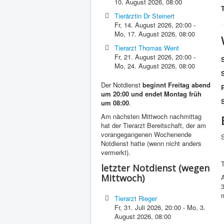
10. August 2026
,
08:00
Tierärztin Dr Steinert
Fr, 14. August 2026
,
20:00
-
Mo, 17. August 2026
,
08:00
Tierarzt Thomas Went
Fr, 21. August 2026
,
20:00
-
Mo, 24. August 2026
,
08:00
Der Notdienst
beginnt Freitag abend
P
um 20:00 und endet Montag früh
S
um 08:00
.
Am nächsten Mittwoch nachmittag
hat der Tierarzt Bereitschaft, der am
vorangegangenen Wochenende
S
Notdienst hatte (wenn nicht anders
vermerkt).
T
letzter Notdienst (wegen
Mittwoch)
Tierarzt Rieger
Fr, 31. Juli 2026
,
20:00
-
Mo, 3.
August 2026
,
08:00