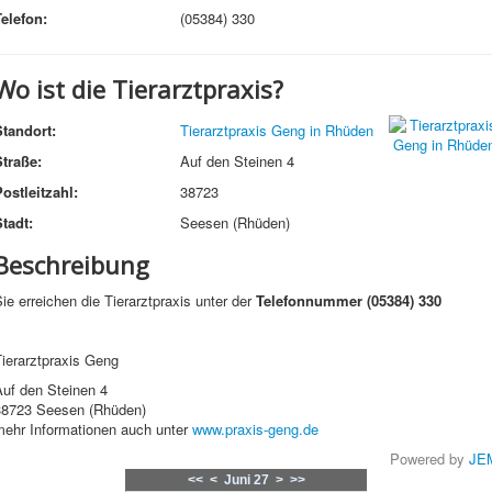
Telefon:
(05384) 330
Wo ist die Tierarztpraxis?
Standort:
Tierarztpraxis Geng in Rhüden
Straße:
Auf den Steinen 4
ostleitzahl:
38723
tadt:
Seesen (Rhüden)
Beschreibung
ie erreichen die Tierarztpraxis unter der
Telefonnummer (05384) 330
ierarztpraxis Geng
Auf den Steinen 4
38723 Seesen (Rhüden)
mehr Informationen auch unter
www.praxis-geng.de
Powered by
JE
<<
<
Juni 27
>
>>