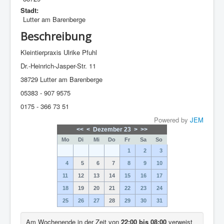
Stadt:
Lutter am Barenberge
Beschreibung
Kleintierpraxis Ulrike Pfuhl
Dr.-Heinrich-Jasper-Str. 11
38729 Lutter am Barenberge
05383 - 907 9575
0175 - 366 73 51
Powered by
JEM
<<
<
Dezember 23
>
>>
Mo
Di
Mi
Do
Fr
Sa
So
1
2
3
4
5
6
7
8
9
10
11
12
13
14
15
16
17
18
19
20
21
22
23
24
25
26
27
28
29
30
31
Am Wochenende in der Zeit von
22:00 bis 08:00
verweist