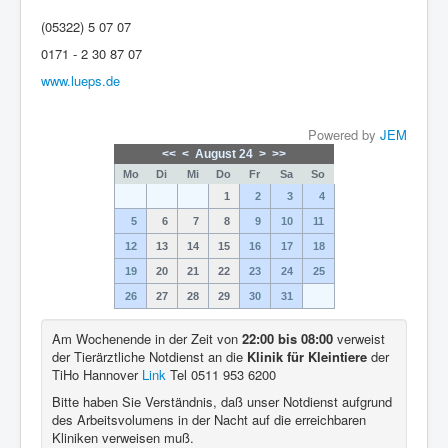
(05322) 5 07 07
0171 - 2 30 87 07
www.lueps.de
Powered by
JEM
<<
<
August 24
>
>>
Mo
Di
Mi
Do
Fr
Sa
So
1
2
3
4
5
6
7
8
9
10
11
12
13
14
15
16
17
18
19
20
21
22
23
24
25
26
27
28
29
30
31
Am Wochenende in der Zeit von
22:00 bis 08:00
verweist
der Tierärztliche Notdienst an die
Klinik für Kleintiere
der
TiHo Hannover
Link
Tel 0511 953 6200
Bitte haben Sie Verständnis, daß unser Notdienst aufgrund
des Arbeitsvolumens in der Nacht auf die erreichbaren
Kliniken verweisen muß.