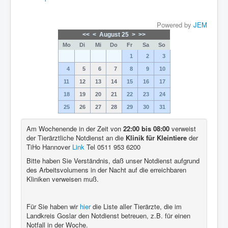
Powered by
JEM
<<
<
August 25
>
>>
Mo
Di
Mi
Do
Fr
Sa
So
1
2
3
4
5
6
7
8
9
10
11
12
13
14
15
16
17
18
19
20
21
22
23
24
25
26
27
28
29
30
31
Am Wochenende in der Zeit von
22:00 bis 08:00
verweist
der Tierärztliche Notdienst an die
Klinik für Kleintiere
der
TiHo Hannover
Link
Tel 0511 953 6200
Bitte haben Sie Verständnis, daß unser Notdienst aufgrund
des Arbeitsvolumens in der Nacht auf die erreichbaren
Kliniken verweisen muß.
Für Sie haben wir
hier
die Liste aller Tierärzte, die im
Landkreis Goslar den Notdienst betreuen, z.B. für einen
Notfall in der Woche.