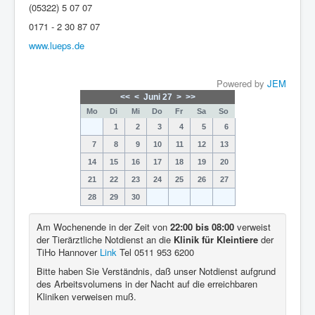
(05322) 5 07 07
0171 - 2 30 87 07
www.lueps.de
Powered by
JEM
<<
<
Juni 27
>
>>
Mo
Di
Mi
Do
Fr
Sa
So
1
2
3
4
5
6
7
8
9
10
11
12
13
14
15
16
17
18
19
20
21
22
23
24
25
26
27
28
29
30
Am Wochenende in der Zeit von
22:00 bis 08:00
verweist
der Tierärztliche Notdienst an die
Klinik für Kleintiere
der
TiHo Hannover
Link
Tel 0511 953 6200
Bitte haben Sie Verständnis, daß unser Notdienst aufgrund
des Arbeitsvolumens in der Nacht auf die erreichbaren
Kliniken verweisen muß.