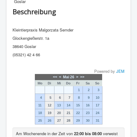
Goslar
Beschreibung
Kleintierpraxis Malgorzata Semder
Glockengießerstr. 1a
38640 Goslar
(05321) 42 4 66
Powered by
JEM
<<
<
Mai 26
>
>>
Mo
Di
Mi
Do
Fr
Sa
So
1
2
3
4
5
6
7
8
9
10
11
12
13
14
15
16
17
18
19
20
21
22
23
24
25
26
27
28
29
30
31
Am Wochenende in der Zeit von
22:00 bis 08:00
verweist