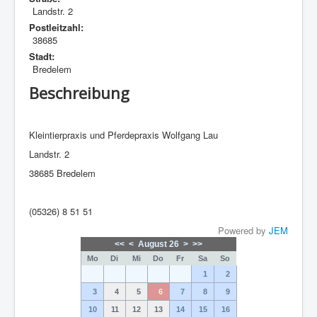
Landstr. 2
Postleitzahl:
38685
Stadt:
Bredelem
Beschreibung
Kleintierpraxis und Pferdepraxis Wolfgang Lau
Landstr. 2
38685 Bredelem
(05326) 8 51 51
Powered by
JEM
<<
<
August 26
>
>>
Mo
Di
Mi
Do
Fr
Sa
So
1
2
3
4
5
6
7
8
9
10
11
12
13
14
15
16