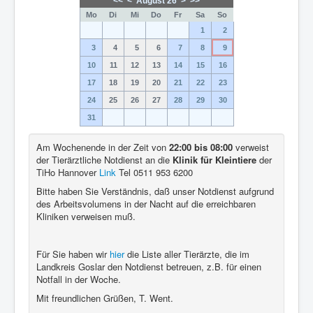
<<
<
August 26
>
>>
Mo
Di
Mi
Do
Fr
Sa
So
1
2
3
4
5
6
7
8
9
10
11
12
13
14
15
16
17
18
19
20
21
22
23
24
25
26
27
28
29
30
31
Am Wochenende in der Zeit von
22:00 bis 08:00
verweist
der Tierärztliche Notdienst an die
Klinik für Kleintiere
der
TiHo Hannover
Link
Tel 0511 953 6200
Bitte haben Sie Verständnis, daß unser Notdienst aufgrund
des Arbeitsvolumens in der Nacht auf die erreichbaren
Kliniken verweisen muß.
Für Sie haben wir
hier
die Liste aller Tierärzte, die im
Landkreis Goslar den Notdienst betreuen, z.B. für einen
Notfall in der Woche.
Mit freundlichen Grüßen, T. Went.