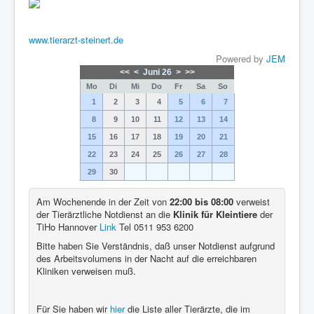
www.tierarzt-steinert.de
Powered by
JEM
<<
<
Juni 26
>
>>
Mo
Di
Mi
Do
Fr
Sa
So
1
2
3
4
5
6
7
8
9
10
11
12
13
14
15
16
17
18
19
20
21
22
23
24
25
26
27
28
29
30
Am Wochenende in der Zeit von
22:00 bis 08:00
verweist
der Tierärztliche Notdienst an die
Klinik für Kleintiere
der
TiHo Hannover
Link
Tel 0511 953 6200
Bitte haben Sie Verständnis, daß unser Notdienst aufgrund
des Arbeitsvolumens in der Nacht auf die erreichbaren
Kliniken verweisen muß.
Für Sie haben wir
hier
die Liste aller Tierärzte, die im