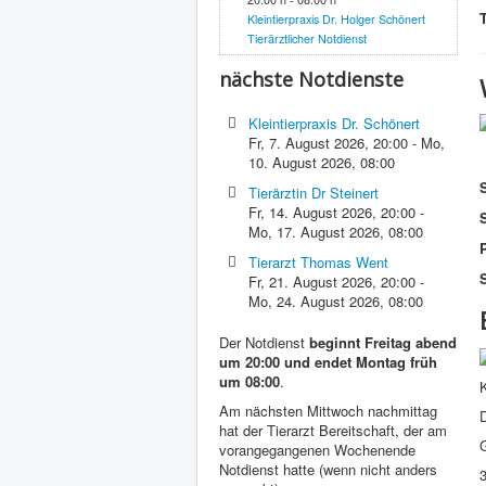
Kleintierpraxis Dr. Holger Schönert
Tierärztlicher Notdienst
nächste Notdienste
Kleintierpraxis Dr. Schönert
Fr, 7. August 2026
,
20:00
-
Mo,
10. August 2026
,
08:00
Tierärztin Dr Steinert
Fr, 14. August 2026
,
20:00
-
Mo, 17. August 2026
,
08:00
P
Tierarzt Thomas Went
S
Fr, 21. August 2026
,
20:00
-
Mo, 24. August 2026
,
08:00
Der Notdienst
beginnt Freitag abend
um 20:00 und endet Montag früh
um 08:00
.
K
Am nächsten Mittwoch nachmittag
D
hat der Tierarzt Bereitschaft, der am
G
vorangegangenen Wochenende
Notdienst hatte (wenn nicht anders