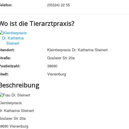
Telefon:
(05324) 22 55
Wo ist die Tierarztpraxis?
Standort:
Kleintierpraxis Dr. Katharina Steinert
Straße:
Goslarer Str 20a
ostleitzahl:
38690
tadt:
Vienenburg
Beschreibung
leintierpraxis
r. Katharina Steinert
oslarer Str 20a
38690 Vienenburg