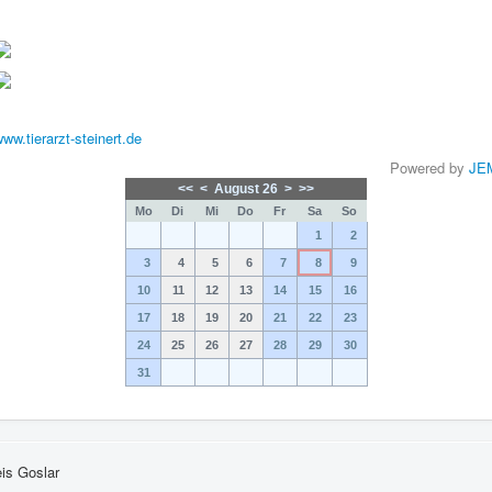
ww.tierarzt-steinert.de
Powered by
JE
<<
<
August 26
>
>>
Mo
Di
Mi
Do
Fr
Sa
So
1
2
3
4
5
6
7
8
9
10
11
12
13
14
15
16
17
18
19
20
21
22
23
24
25
26
27
28
29
30
31
eis Goslar