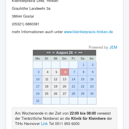
Kleintierpraxis Dres. Hinken
Grauhöfer Landwehr 3a
38644 Goslar
(05321)
6860381
mehr Informationen auch unter
www.kleintierpraxis-hinken.de
Powered by
JEM
<<
<
August 26
>
>>
Mo
Di
Mi
Do
Fr
Sa
So
1
2
3
4
5
6
7
8
9
10
11
12
13
14
15
16
17
18
19
20
21
22
23
24
25
26
27
28
29
30
31
Am Wochenende in der Zeit von
22:00 bis 08:00
verweist
der Tierärztliche Notdienst an die
Klinik für Kleintiere
der
TiHo Hannover
Link
Tel 0511 953 6200