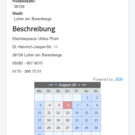
Postleitzahl:
38729
Stadt:
Lutter am Barenberge
Beschreibung
Kleintierpraxis Ulrike Pfuhl
Dr.-Heinrich-Jasper-Str. 11
38729 Lutter am Barenberge
05383 - 907 9575
0175 - 366 73 51
Powered by
JEM
<<
<
August 26
>
>>
Mo
Di
Mi
Do
Fr
Sa
So
1
2
3
4
5
6
7
8
9
10
11
12
13
14
15
16
17
18
19
20
21
22
23
24
25
26
27
28
29
30