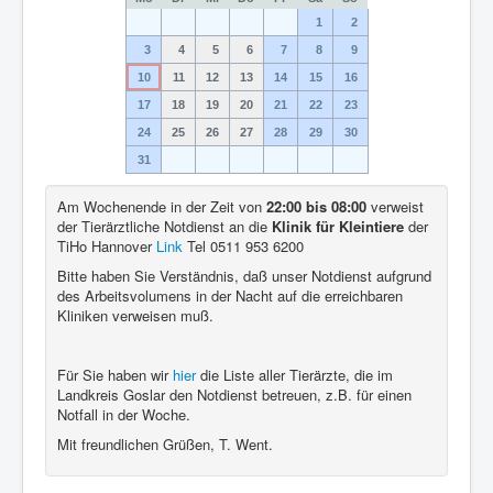
1
2
3
4
5
6
7
8
9
10
11
12
13
14
15
16
17
18
19
20
21
22
23
24
25
26
27
28
29
30
31
Am Wochenende in der Zeit von
22:00 bis 08:00
verweist
der Tierärztliche Notdienst an die
Klinik für Kleintiere
der
TiHo Hannover
Link
Tel 0511 953 6200
Bitte haben Sie Verständnis, daß unser Notdienst aufgrund
des Arbeitsvolumens in der Nacht auf die erreichbaren
Kliniken verweisen muß.
Für Sie haben wir
hier
die Liste aller Tierärzte, die im
Landkreis Goslar den Notdienst betreuen, z.B. für einen
Notfall in der Woche.
Mit freundlichen Grüßen, T. Went.