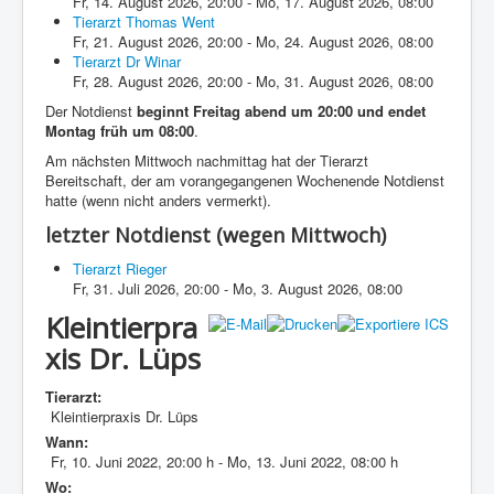
Fr, 14. August 2026
,
20:00
-
Mo, 17. August 2026
,
08:00
Tierarzt Thomas Went
Fr, 21. August 2026
,
20:00
-
Mo, 24. August 2026
,
08:00
Tierarzt Dr Winar
Fr, 28. August 2026
,
20:00
-
Mo, 31. August 2026
,
08:00
Der Notdienst
beginnt Freitag abend um 20:00 und endet
Montag früh um 08:00
.
Am nächsten Mittwoch nachmittag hat der Tierarzt
Bereitschaft, der am vorangegangenen Wochenende Notdienst
hatte (wenn nicht anders vermerkt).
letzter Notdienst (wegen Mittwoch)
Tierarzt Rieger
Fr, 31. Juli 2026
,
20:00
-
Mo, 3. August 2026
,
08:00
Kleintierpra
xis Dr. Lüps
Tierarzt:
Kleintierpraxis Dr. Lüps
Wann:
Fr, 10. Juni 2022
,
20:00 h
-
Mo, 13. Juni 2022
,
08:00 h
Wo: