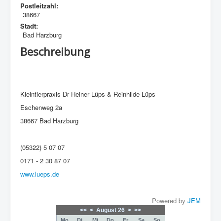
Postleitzahl:
38667
Stadt:
Bad Harzburg
Beschreibung
Kleintierpraxis Dr Heiner Lüps & Reinhilde Lüps
Eschenweg 2a
38667 Bad Harzburg
(05322) 5 07 07
0171 - 2 30 87 07
www.lueps.de
Powered by
JEM
<<
<
August 26
>
>>
Mo
Di
Mi
Do
Fr
Sa
So