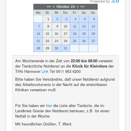
Powered by
JEM
<<
<
Oktober 24
>
>>
Mo
Di
Mi
Do
Fr
Sa
So
1
2
3
4
5
6
7
8
9
10
11
12
13
14
15
16
17
18
19
20
21
22
23
24
25
26
27
28
29
30
31
Am Wochenende in der Zeit von
22:00 bis 08:00
verweist
der Tierärztliche Notdienst an die
Klinik für Kleintiere
der
TiHo Hannover
Link
Tel 0511 953 6200
Bitte haben Sie Verständnis, daß unser Notdienst aufgrund
des Arbeitsvolumens in der Nacht auf die erreichbaren
Kliniken verweisen muß.
Für Sie haben wir
hier
die Liste aller Tierärzte, die im
Landkreis Goslar den Notdienst betreuen, z.B. für einen
Notfall in der Woche.
Mit freundlichen Grüßen, T. Went.